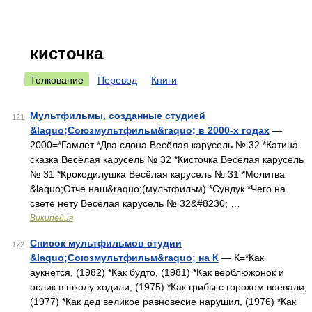
кисточка
Толкование
Перевод
Книги
Мультфильмы, созданные студией
121
&laquo;Союзмультфильм&raquo; в 2000-х годах
—
2000=*Гамлет *Два слона Весёлая карусель № 32 *Катина
сказка Весёлая карусель № 32 *Кисточка Весёлая карусель
№ 31 *Крокодилушка Весёлая карусель № 31 *Молитва
&laquo;Отче наш&raquo;(мультфильм) *Сундук *Чего на
свете нету Весёлая карусель № 32&#8230; …
Википедия
Список мультфильмов студии
122
&laquo;Союзмультфильм&raquo; на К
— К=*Как
аукнется, (1982) *Как будто, (1981) *Как верблюжонок и
ослик в школу ходили, (1975) *Как грибы с горохом воевали,
(1977) *Как дед великое равновесие нарушил, (1976) *Как