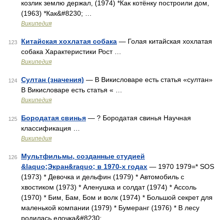
козлик землю держал, (1974) *Как котёнку построили дом,
(1963) *Как&#8230; …
Википедия
Китайская хохлатая собака
— Голая китайская хохлатая
123
собака Характеристики Рост …
Википедия
Султан (значения)
— В Викисловаре есть статья «султан»
124
В Викисловаре есть статья « …
Википедия
Бородатая свинья
— ? Бородатая свинья Научная
125
классификация …
Википедия
Мультфильмы, созданные студией
126
&laquo;Экран&raquo; в 1970-х годах
— 1970 1979=* SOS
(1973) * Девочка и дельфин (1979) * Автомобиль с
хвостиком (1973) * Аленушка и солдат (1974) * Ассоль
(1970) * Бим, Бам, Бом и волк (1974) * Большой секрет для
маленькой компании (1979) * Бумеранг (1976) * В лесу
родилась елочка&#8230; …