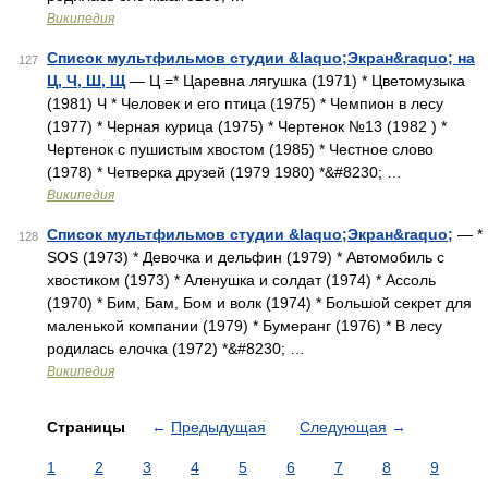
Википедия
Список мультфильмов студии &laquo;Экран&raquo; на
127
Ц, Ч, Ш, Щ
— Ц =* Царевна лягушка (1971) * Цветомузыка
(1981) Ч * Человек и его птица (1975) * Чемпион в лесу
(1977) * Черная курица (1975) * Чертенок №13 (1982 ) *
Чертенок с пушистым хвостом (1985) * Честное слово
(1978) * Четверка друзей (1979 1980) *&#8230; …
Википедия
Список мультфильмов студии &laquo;Экран&raquo;
— *
128
SOS (1973) * Девочка и дельфин (1979) * Автомобиль с
хвостиком (1973) * Аленушка и солдат (1974) * Ассоль
(1970) * Бим, Бам, Бом и волк (1974) * Большой секрет для
маленькой компании (1979) * Бумеранг (1976) * В лесу
родилась елочка (1972) *&#8230; …
Википедия
Страницы
←
Предыдущая
Следующая
→
1
2
3
4
5
6
7
8
9